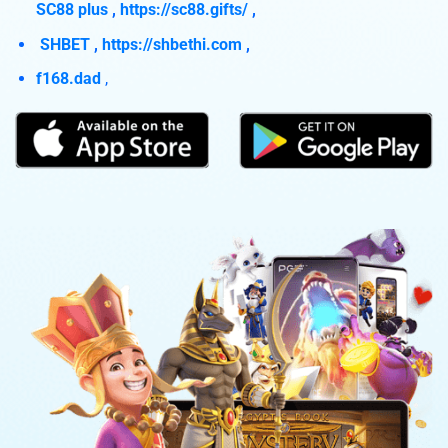
SC88 plus
,
https://sc88.gifts/
,
SHBET
,
https://shbethi.com
,
f168.dad
,