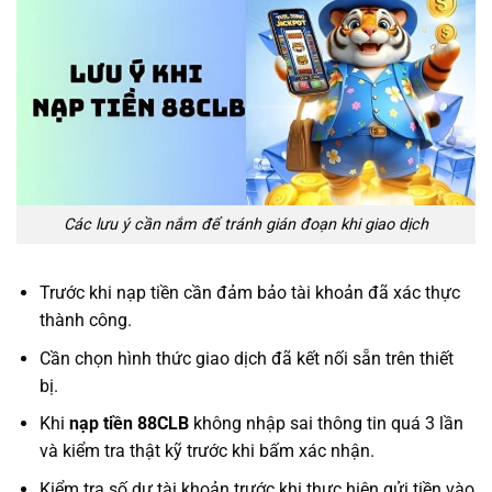
Các lưu ý cần nắm để tránh gián đoạn khi giao dịch
Trước khi nạp tiền cần đảm bảo tài khoản đã xác thực
thành công.
Cần chọn hình thức giao dịch đã kết nối sẵn trên thiết
bị.
Khi
nạp tiền 88CLB
không nhập sai thông tin quá 3 lần
và kiểm tra thật kỹ trước khi bấm xác nhận.
Kiểm tra số dư tài khoản trước khi thực hiện gửi tiền vào