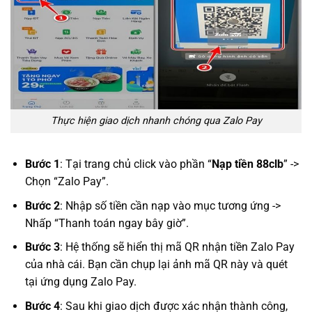
Thực hiện giao dịch nhanh chóng qua Zalo Pay
Bước 1
: Tại trang chủ click vào phần “
Nạp tiền 88clb
” ->
Chọn “Zalo Pay”.
Bước 2
: Nhập số tiền cần nạp vào mục tương ứng ->
Nhấp “Thanh toán ngay bây giờ”.
Bước 3
: Hệ thống sẽ hiển thị mã QR nhận tiền Zalo Pay
của nhà cái. Bạn cần chụp lại ảnh mã QR này và quét
tại ứng dụng Zalo Pay.
Bước 4
: Sau khi giao dịch được xác nhận thành công,