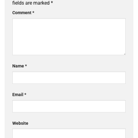
fields are marked
*
Comment
*
Name
*
Email
*
Website