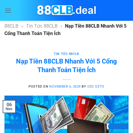
Skip
to
content
88CLB
»
Tin Tức 88CLB
»
Nạp Tiền 88CLB Nhanh Với 5
Cổng Thanh Toán Tiện Ích
TIN TỨC 88CLB
Nạp Tiền 88CLB Nhanh Với 5 Cổng
Thanh Toán Tiện Ích
POSTED ON
NOVEMBER 6, 2024
BY
CEO GETO
06
Nov