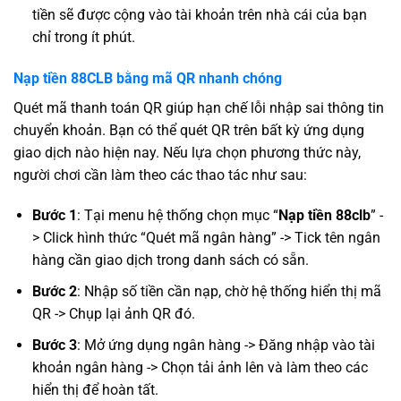
tiền sẽ được cộng vào tài khoản trên nhà cái của bạn
chỉ trong ít phút.
Nạp tiền 88CLB bằng mã QR nhanh chóng
Quét mã thanh toán QR giúp hạn chế lỗi nhập sai thông tin
chuyển khoản. Bạn có thể quét QR trên bất kỳ ứng dụng
giao dịch nào hiện nay. Nếu lựa chọn phương thức này,
người chơi cần làm theo các thao tác như sau:
Bước 1
: Tại menu hệ thống chọn mục “
Nạp tiền 88clb
” -
> Click hình thức “Quét mã ngân hàng” -> Tick tên ngân
hàng cần giao dịch trong danh sách có sẵn.
Bước 2
: Nhập số tiền cần nạp, chờ hệ thống hiển thị mã
QR -> Chụp lại ảnh QR đó.
Bước 3
: Mở ứng dụng ngân hàng -> Đăng nhập vào tài
khoản ngân hàng -> Chọn tải ảnh lên và làm theo các
hiển thị để hoàn tất.