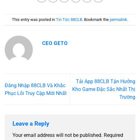
This entry was posted in
Tin Tức 88CLB
. Bookmark the
permalink
.
CEO GETO
Tải App 88CLB Tận Hưởng
Đăng Nhập 88CLB Và Khắc
Kho Game Đặc Sắc Nhất Thị
Phục Lỗi Truy Cập Mới Nhất
Trường
Leave a Reply
Your email address will not be published.
Required