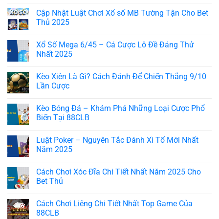
Cập Nhật Luật Chơi Xổ số MB Tường Tận Cho Bet
Thủ 2025
Xổ Số Mega 6/45 – Cá Cược Lô Đề Đáng Thử
Nhất 2025
Kèo Xiên Là Gì? Cách Đánh Để Chiến Thắng 9/10
Lần Cược
Kèo Bóng Đá – Khám Phá Những Loại Cược Phổ
Biến Tại 88CLB
Luật Poker – Nguyên Tắc Đánh Xì Tố Mới Nhất
Năm 2025
Cách Chơi Xóc Đĩa Chi Tiết Nhất Năm 2025 Cho
Bet Thủ
Cách Chơi Liêng Chi Tiết Nhất Top Game Của
88CLB