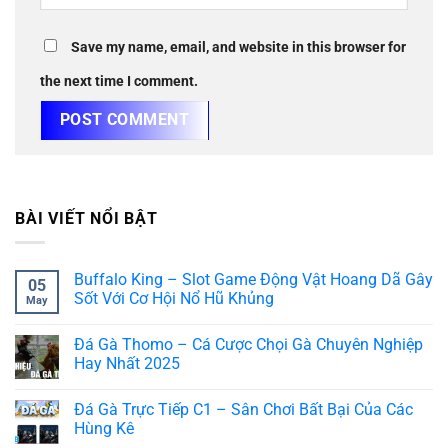
Save my name, email, and website in this browser for
the next time I comment.
BÀI VIẾT NỔI BẬT
Buffalo King – Slot Game Động Vật Hoang Dã Gây
05
Sốt Với Cơ Hội Nổ Hũ Khủng
May
Đá Gà Thomo – Cá Cược Chọi Gà Chuyên Nghiệp
Hay Nhất 2025
Đá Gà Trực Tiếp C1 – Sân Chơi Bất Bại Của Các
Hùng Kê