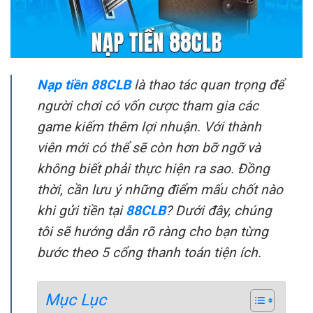
Nạp tiền 88CLB
là thao tác quan trọng để
người chơi có vốn cược tham gia các
game kiếm thêm lợi nhuận. Với thành
viên mới có thể sẽ còn hơn bỡ ngỡ và
không biết phải thực hiện ra sao. Đồng
thời, cần lưu ý những điểm mấu chốt nào
khi gửi tiền tại
88CLB
? Dưới đây, chúng
tôi sẽ hướng dẫn rõ ràng cho bạn từng
bước theo 5 cổng thanh toán tiện ích.
Mục Lục