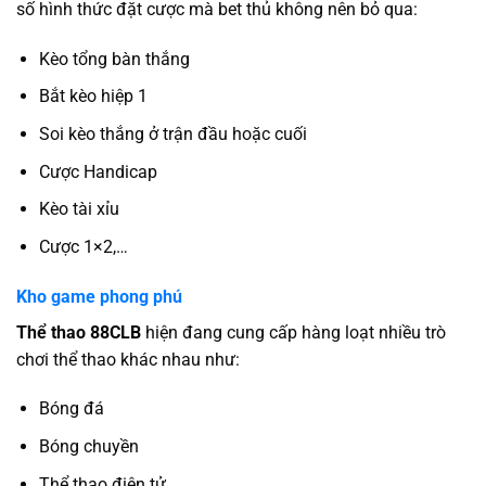
số hình thức đặt cược mà bet thủ không nên bỏ qua:
Kèo tổng bàn thắng
Bắt kèo hiệp 1
Soi kèo thắng ở trận đầu hoặc cuối
Cược Handicap
Kèo tài xỉu
Cược 1×2,…
Kho game phong phú
Thể thao 88CLB
hiện đang cung cấp hàng loạt nhiều trò
chơi thể thao khác nhau như:
Bóng đá
Bóng chuyền
Thể thao điện tử