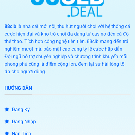
88clb
là nhà cái mới nổi, thu hút người chơi với hệ thống cá
cược hiện đại và kho trò chơi đa dạng từ casino đến cá độ
thể thao. Tích hợp công nghệ tiên tiến, 88clb mang đến trải
nghiệm mượt mà, bảo mật cao cùng tỷ lệ cược hấp dẫn.
Đội ngũ hỗ trợ chuyên nghiệp và chương trình khuyến mãi
phong phú cũng là điểm cộng lớn, đem lại sự hài lòng tối
đa cho người dùng.
HƯỚNG DẪN
Đăng Ký
Đăng Nhập
Nạp Tiền