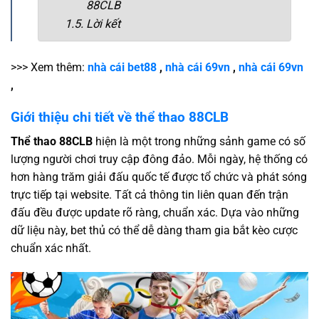
88CLB
Lời kết
>>> Xem thêm:
nhà cái bet88
,
nhà cái 69vn
,
nhà cái 69vn
,
Giới thiệu chi tiết về thể thao 88CLB
Thể thao 88CLB
hiện là một trong những sảnh game có số
lượng người chơi truy cập đông đảo. Mỗi ngày, hệ thống có
hơn hàng trăm giải đấu quốc tế được tổ chức và phát sóng
trực tiếp tại website. Tất cả thông tin liên quan đến trận
đấu đều được update rõ ràng, chuẩn xác. Dựa vào những
dữ liệu này, bet thủ có thể dễ dàng tham gia bắt kèo cược
chuẩn xác nhất.