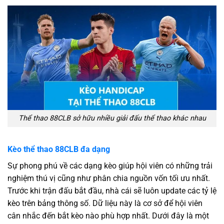
Thể thao 88CLB sở hữu nhiều giải đấu thể thao khác nhau
Kèo thể thao 88CLB đa dạng
Sự phong phú về các dạng kèo giúp hội viên có những trải
nghiệm thú vị cũng như phân chia nguồn vốn tối ưu nhất.
Trước khi trận đấu bắt đầu, nhà cái sẽ luôn update các tỷ lệ
kèo trên bảng thông số. Dữ liệu này là cơ sở để hội viên
cân nhắc đến bắt kèo nào phù hợp nhất. Dưới đây là một