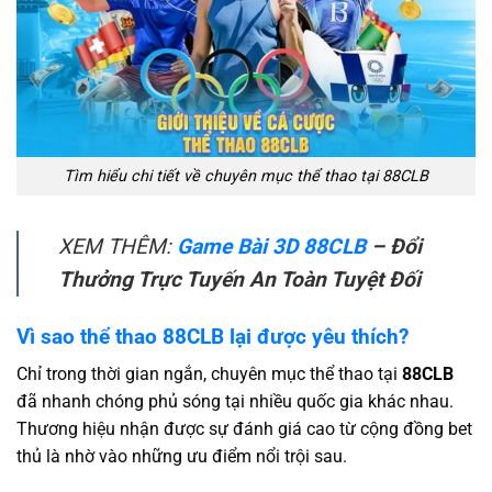
Tìm hiểu chi tiết về chuyên mục thể thao tại 88CLB
XEM THÊM:
Game Bài 3D 88CLB
– Đổi
Thưởng Trực Tuyến An Toàn Tuyệt Đối
Vì sao thể thao 88CLB lại được yêu thích?
Chỉ trong thời gian ngắn, chuyên mục thể thao tại
88CLB
đã nhanh chóng phủ sóng tại nhiều quốc gia khác nhau.
Thương hiệu nhận được sự đánh giá cao từ cộng đồng bet
thủ là nhờ vào những ưu điểm nổi trội sau.